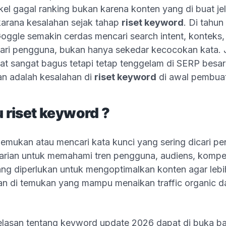
kel gagal ranking bukan karena konten yang di buat jel
karana kesalahan sejak tahap
riset keyword
. Di tahu
oggle semakin cerdas mencari search intent, konteks,
ri pengguna, bukan hanya sekedar kecocokan kata. Ji
at sangat bagus tetapi tetap tenggelam di SERP besar
n adalah kesalahan di
riset keyword
di awal pembuata
u riset keyword ?
emukan atau mencari kata kunci yang sering dicari pe
arian untuk memahami tren pengguna, audiens, kompet
ng diperlukan untuk mengoptimalkan konten agar leb
an di temukan yang mampu menaikan traffic organic d
elasan tentang keyword update 2026 dapat di buka bac