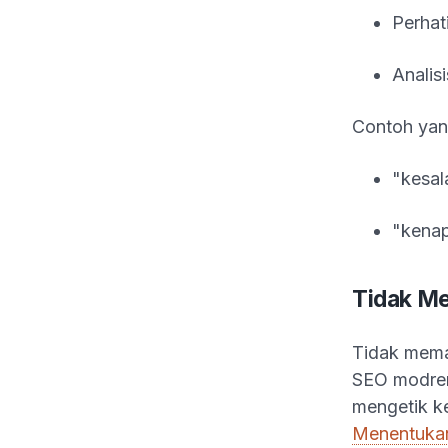
Perhat
Analis
Contoh yang 
"kesal
"kenap
Tidak M
Tidak memah
SEO modren,
mengetik ke
Menentukan 