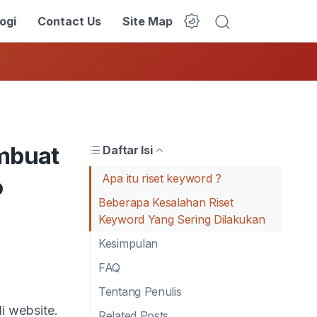
ogi
Contact Us
Site Map
Dark Mode
mbuat
Daftar Isi
Apa itu riset keyword ?
o
Beberapa Kesalahan Riset
Keyword Yang Sering Dilakukan
Kesimpulan
FAQ
Tentang Penulis
di website.
Related Posts