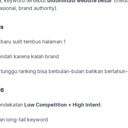
, keyword tersebut
didominasi website besar
(media
asional, brand authority).
ya
l baru sulit tembus halaman 1
ndah karena kalah brand
tunggu ranking bisa berbulan-bulan bahkan bertahun
26
endekatan
Low Competition + High Intent
:
n long-tail keyword