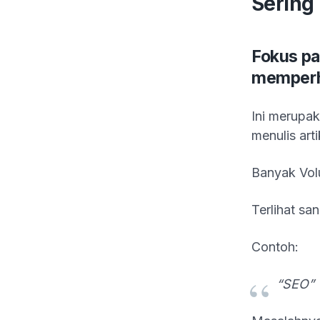
Sering
Fokus pa
memperh
Ini merupak
menulis art
Banyak Vol
Terlihat sa
Contoh:
“SEO” 