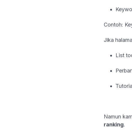
Keywor
Contoh: K
Jika halama
List to
Perba
Tutoria
Namun kam
ranking
.