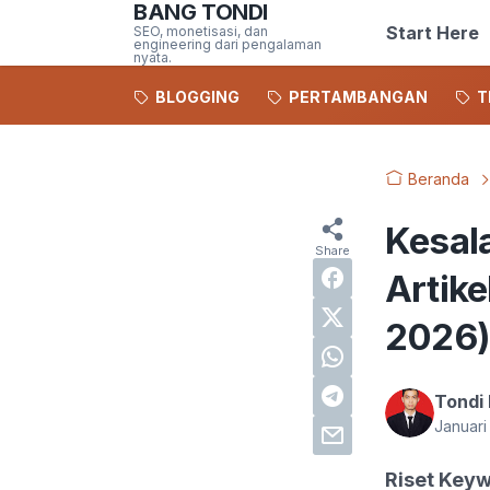
BANG TONDI
Start Here
SEO, monetisasi, dan
engineering dari pengalaman
nyata.
BLOGGING
PERTAMBANGAN
T
Beranda
Kesal
Artik
2026)
Tondi 
Januari
Riset Key