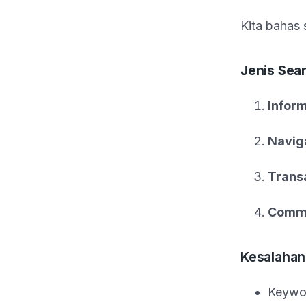
Kita bahas 
Jenis Sear
Inform
Navig
Trans
Comme
Kesalaha
Keywor