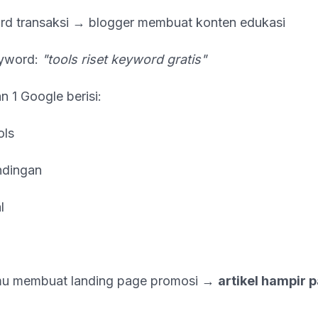
d transaksi → blogger membuat konten edukasi
eyword:
"tools riset keyword gratis"
n 1 Google berisi:
ols
ndingan
l
u membuat landing page promosi →
artikel hampir p