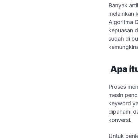
Banyak arti
melainkan 
Algoritma G
kepuasan da
sudah di bu
kemungkina
Apa it
Proses men
mesin penc
keyword ya
dipahami d
konversi.
Untuk penj