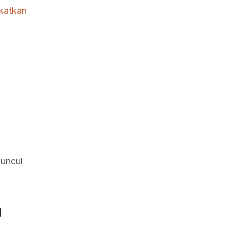
katkan
uncul
g