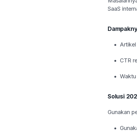
Masalahnya
SaaS intern
Dampakn
Artike
CTR re
Waktu 
Solusi 20
Gunakan p
Gunaka