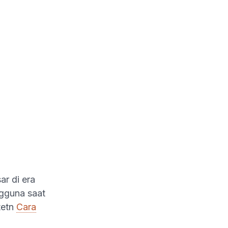
r di era
ngguna saat
tetn
Cara