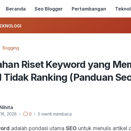
Beranda
Seo Blogger
Pertambangan
Teknol
EKNOLOGI
Bogging
ahan Riset Keyword yang Me
el Tidak Ranking (Panduan Se
Nihita
 16, 2026
•
0
•
5
menit membaca
word
adalah pondasi utama
SEO
untuk menulis artikel 