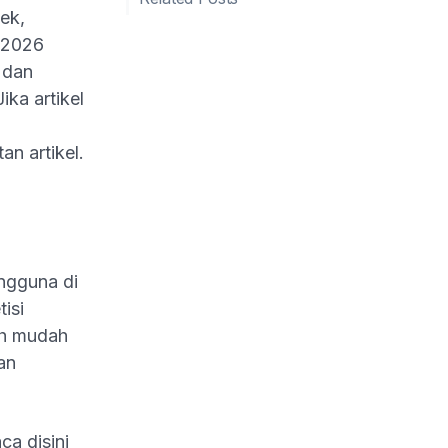
ek,
n 2026
 dan
ka artikel
n artikel.
ngguna di
isi
ih mudah
an
a disini