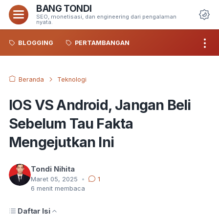
BANG TONDI
Menu
SEO, monetisasi, dan engineering dari pengalaman
nyata.
Da
BLOGGING
PERTAMBANGAN
Beranda
Teknologi
IOS VS Android, Jangan Beli
Sebelum Tau Fakta
Mengejutkan Ini
Tondi Nihita
Maret 05, 2025
•
1
6
menit membaca
Daftar Isi