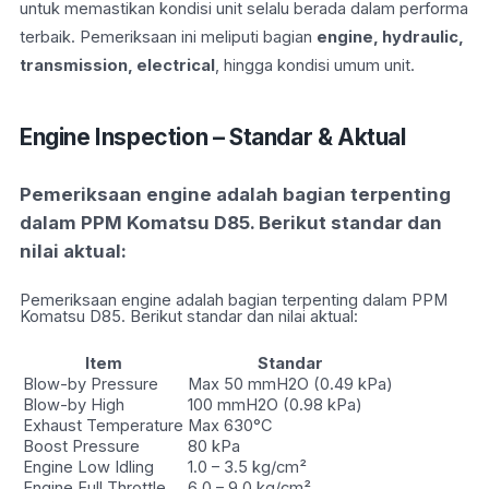
untuk memastikan kondisi unit selalu berada dalam performa
terbaik. Pemeriksaan ini meliputi bagian
engine, hydraulic,
transmission, electrical
, hingga kondisi umum unit.
Engine Inspection – Standar & Aktual
Pemeriksaan engine adalah bagian terpenting
dalam PPM Komatsu D85. Berikut standar dan
nilai aktual:
Pemeriksaan engine adalah bagian terpenting dalam PPM
Komatsu D85. Berikut standar dan nilai aktual:
Item
Standar
Blow-by Pressure
Max 50 mmH2O (0.49 kPa)
Blow-by High
100 mmH2O (0.98 kPa)
Exhaust Temperature
Max 630°C
Boost Pressure
80 kPa
Engine Low Idling
1.0 – 3.5 kg/cm²
Engine Full Throttle
6.0 – 9.0 kg/cm²